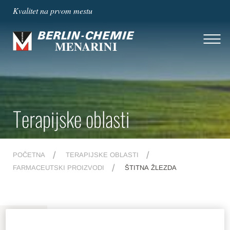
Kvalitet na prvom mestu
Terapijske oblasti
POČETNA
TERAPIJSKE OBLASTI
FARMACEUTSKI PROIZVODI
ŠTITNA ŽLEZDA
MENU