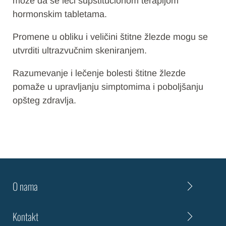
može da se leči supstitucionom terapijom
hormonskim tabletama.
Promene u obliku i veličini štitne žlezde mogu se
utvrditi ultrazvučnim skeniranjem.
Razumevanje i lečenje bolesti štitne žlezde
pomaže u upravljanju simptomima i poboljšanju
opšteg zdravlja.
O nama
Kontakt