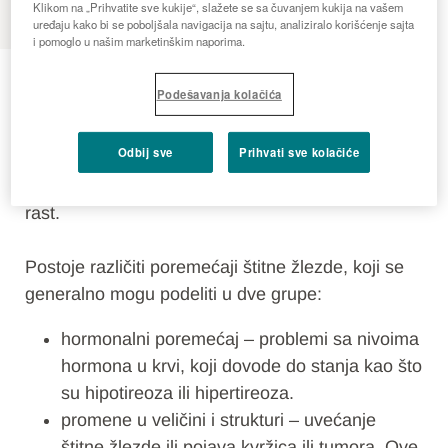
Klikom na „Prihvatite sve kukije“, slažete se sa čuvanjem kukija na vašem
uređaju kako bi se poboljšala navigacija na sajtu, analiziralo korišćenje sajta
i pomoglo u našim marketinškim naporima.
Štitna žlezda
Podešavanja kolačića
Bolesti štitne žlezde
Odbij sve
Prihvati sve kolačiće
Štitna žlezda proizvodi hormone koji su važni za
metabolizam i druge telesne funkcije, uključujući
rast.
Postoje različiti poremećaji štitne žlezde, koji se
generalno mogu podeliti u dve grupe:
hormonalni poremećaj – problemi sa nivoima
hormona u krvi, koji dovode do stanja kao što
su hipotireoza ili hipertireoza.
promene u veličini i strukturi – uvećanje
štitne žlezde ili pojava kvržica ili tumora. Ove