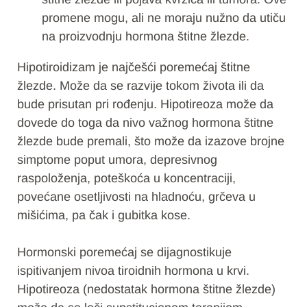
promene mogu, ali ne moraju nužno da utiču
na proizvodnju hormona štitne žlezde.
Hipotiroidizam je najčešći poremećaj štitne
žlezde. Može da se razvije tokom života ili da
bude prisutan pri rođenju. Hipotireoza može da
dovede do toga da nivo važnog hormona štitne
žlezde bude premali, što može da izazove brojne
simptome poput umora, depresivnog
raspoloženja, poteškoća u koncentraciji,
povećane osetljivosti na hladnoću, grčeva u
mišićima, pa čak i gubitka kose.
Hormonski poremećaj se dijagnostikuje
ispitivanjem nivoa tiroidnih hormona u krvi.
Hipotireoza (nedostatak hormona štitne žlezde)