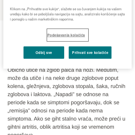
MENU
Klikom na „Prihvatite sve kukije“, slažete se sa čuvanjem kukija na vašem
uređaju kako bi se poboljšala navigacija na sajtu, analiziralo korišćenje sajta
i pomoglo u našim marketinškim naporima.
Giht
Podešavanja kolačića
Giht je čest oblik inflamatornog artritisa kojeg
Odbij sve
Prihvati sve kolačiće
odlikuju nagle, intenzivne epizode bola, otoka,
crvenila i osetljivosti u jednom ili više zglobova.
Obično utiče na zglob palca na nozi. Međutim,
može da utiče i na neke druge zglobove poput
kolena, gležnjeva, zglobova stopala, šaka, ručnih
zglobova i laktova. „Napadi” se odnose na
periode kada se simptomi pogoršavaju, dok se
„remisija” odnosi na periode kada nema
simptoma. Ako se giht stalno vraća, može preći u
gihtni artritis, oblik artritisa koji se vremenom