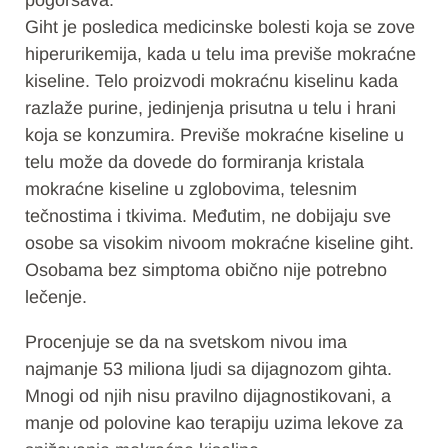
pogoršava.
Giht je posledica medicinske bolesti koja se zove
hiperurikemija, kada u telu ima previše mokraćne
kiseline. Telo proizvodi mokraćnu kiselinu kada
razlaže purine, jedinjenja prisutna u telu i hrani
koja se konzumira. Previše mokraćne kiseline u
telu može da dovede do formiranja kristala
mokraćne kiseline u zglobovima, telesnim
tečnostima i tkivima. Međutim, ne dobijaju sve
osobe sa visokim nivoom mokraćne kiseline giht.
Osobama bez simptoma obično nije potrebno
lečenje.
Procenjuje se da na svetskom nivou ima
najmanje 53 miliona ljudi sa dijagnozom gihta.
Mnogi od njih nisu pravilno dijagnostikovani, a
manje od polovine kao terapiju uzima lekove za