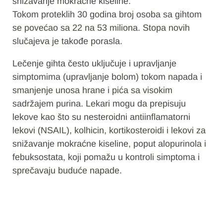
snižavanje mokraćne kiseline.
Tokom proteklih 30 godina broj osoba sa gihtom
se povećao sa 22 na 53 miliona. Stopa novih
slučajeva je takođe porasla.
Lečenje gihta često uključuje i upravljanje
simptomima (upravljanje bolom) tokom napada i
smanjenje unosa hrane i pića sa visokim
sadržajem purina. Lekari mogu da prepisuju
lekove kao što su nesteroidni antiinflamatorni
lekovi (NSAIL), kolhicin, kortikosteroidi i lekovi za
snižavanje mokraćne kiseline, poput alopurinola i
febuksostata, koji pomažu u kontroli simptoma i
sprečavaju buduće napade.