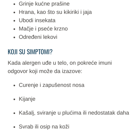
Grinje kućne prašine
Hrana, kao što su kikiriki i jaja
Ubodi insekata
Mačje i pseće krzno
Određeni lekovi
KOJI SU SIMPTOMI?
Kada alergen uđe u telo, on pokreće imuni
odgovor koji može da izazove:
Curenje i zapušenost nosa
Kijanje
Kašalj, sviranje u plućima ili nedostatak daha
Svrab ili osip na koži