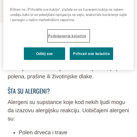
MENU
Klikom na „Prihvatite sve kukije“, slažete se sa čuvanjem kukija na vašem
uređaju kako bi se poboljšala navigacija na sajtu, analiziralo korišćenje sajta
i pomoglo u našim marketinškim naporima.
Alergije
Podešavanja kolačića
ŠTA JE ALERGIJA?
Odbij sve
Prihvati sve kolačiće
Do alergije dolazi kada imuni sistem ima jaku
reakciju na nešto što je inače bezopasno, poput
polena, prašine ili životinjske dlake.
ŠTA SU ALERGENI?
Alergeni su supstance koje kod nekih ljudi mogu
da izazovu alergijsku reakciju. Uobičajeni alergeni
su:
Polen drveća i trave