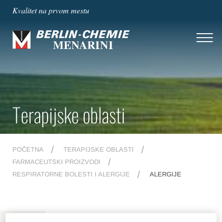
Kvalitet na prvom mestu
Terapijske oblasti
POČETNA
TERAPIJSKE OBLASTI
FARMACEUTSKI PROIZVODI
RESPIRATORNE BOLESTI I ALERGIJE
ALERGIJE