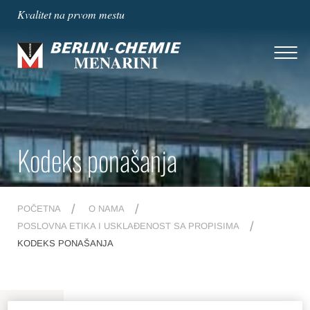
Kvalitet na prvom mestu
Kodeks ponašanja
POČETNA
O NAMA
POSLOVNA ETIKA I USKLAĐENOST SA PROPISIMA
KODEKS PONAŠANJA