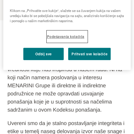
MENU
Klikom na „Prihvatite sve kukije“, slažete se sa čuvanjem kukija na vašem
uređaju kako bi se poboljšala navigacija na sajtu, analiziralo korišćenje sajta
i pomoglo u našim marketinškim naporima.
Kodeks ponašanja
Podešavanja kolačića
Integritet i etika su temelj naših akcija
Odbij sve
Prihvati sve kolačiće
Kodeks ponašanja MENARINI grupe izražava
vrednosti koje nas inspirišu u našem radu. Ni na
koji način namera poslovanja u interesu
MENARINI Grupe ili direktne ili indirektne
podružnice ne može opravdati usvajanje
ponašanja koje je u suprotnosti sa načelima
sadržanim u ovom Kodeksu ponašanja.
Uvereni smo da je stalno postavljanje integriteta i
etike u temelj naseg delovanja izvor naše snage i