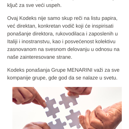
ključ za sve veći uspeh.
Ovaj Kodeks nije samo skup reči na listu papira,
već direktan, konkretan vodič koji će inspirisati
ponašanje direktora, rukovodilaca i zaposlenih u
Italiji i inostranstvu, kao i posvećenost kolektivu
zasnovanom na svesnom delovanju u odnosu na
naše zainteresovane strane.
Kodeks ponašanja Grupe MENARINI važi za sve
kompanije grupe, gde god da se nalaze u svetu.